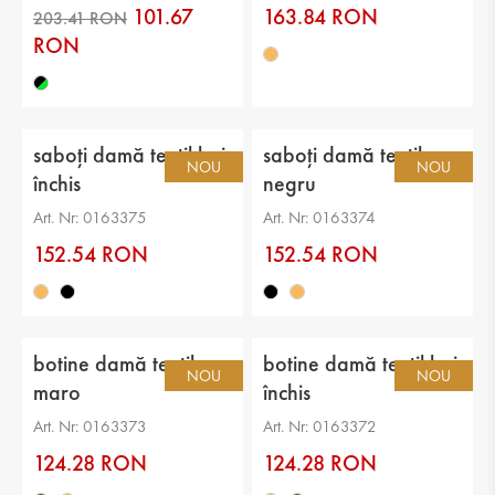
101.67
163.84 RON
RON
saboți damă textil bej
saboți damă textil
NOU
NOU
închis
negru
Art. Nr: 0163375
Art. Nr: 0163374
152.54 RON
152.54 RON
203.41 RON
botine damă textil
botine damă textil bej
NOU
NOU
maro
închis
Art. Nr: 0163373
Art. Nr: 0163372
124.28 RON
124.28 RON