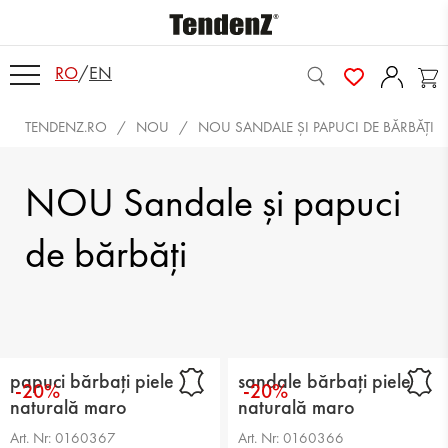
RO
/
EN
TENDENZ.RO
NOU
NOU SANDALE ŞI PAPUCI DE BĂRBĂȚI
NOU Sandale şi papuci
de bărbăți
papuci bărbați piele
sandale bărbați piele
-20%
-20%
naturală maro
naturală maro
Art. Nr: 0160367
Art. Nr: 0160366