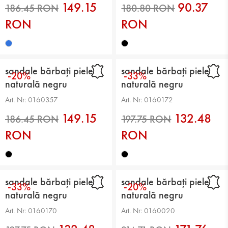
149.15
90.37
RON
RON
sandale bărbați piele
sandale bărbați piele
-20%
-33%
naturală negru
naturală negru
Art. Nr: 0160357
Art. Nr: 0160172
149.15
132.48
186.45 RON
180.80 RON
RON
RON
sandale bărbați piele
sandale bărbați piele
-33%
-20%
naturală negru
naturală negru
Art. Nr: 0160170
Art. Nr: 0160020