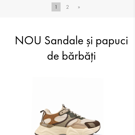
1
2
»
203.41 RON
175.15 RON
NOU Sandale şi papuci
de bărbăți
175.15 RON
203.41 RON