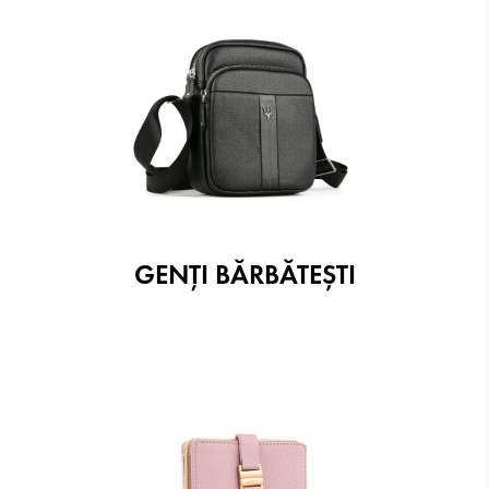
GENŢI BĂRBĂTEŞTI