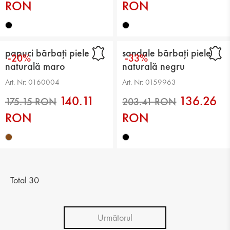
RON
RON
papuci bărbați piele
sandale bărbați piele
-20%
-33%
naturală maro
naturală negru
Art. Nr: 0160004
Art. Nr: 0159963
140.11
136.26
RON
RON
175.15 RON
175.15 RON
Total 30
Următorul