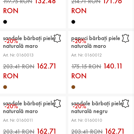
132.48
171.76
RON
RON
186.45 RON
197.75 RON
sandale bărbați piele
papuci bărbați piele
-20%
-20%
naturală maro
naturală maro
Art. Nr: 0160013
Art. Nr: 0160012
162.71
140.11
RON
RON
197.75 RON
214.71 RON
sandale bărbați piele
sandale bărbați piele
-20%
-20%
naturală maro
naturală negru
Art. Nr: 0160011
Art. Nr: 0160010
162.71
162.71