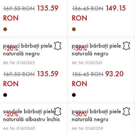
135.59
149.15
RON
RON
169.50 RON
186.45 RON
papuci bărbați piele
papuci bărbați piele
-20%
-50%
naturală negru
naturală negru
Art. Nr: 0160365
Art. Nr: 0160361
135.59
93.20
RON
RON
sandale bărbați piele
papuci bărbați piele
-20%
-50%
naturală albastru închis
naturală negru
169.50 RON
186.45 RON
Art. Nr: 0160360
Art. Nr: 0160359