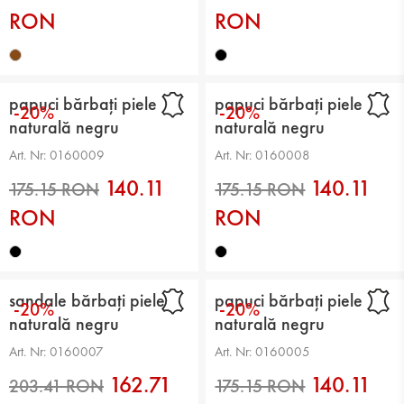
RON
RON
papuci bărbați piele
papuci bărbați piele
-20%
-20%
naturală negru
naturală negru
203.41 RON
175.15 RON
Art. Nr: 0160009
Art. Nr: 0160008
140.11
140.11
RON
RON
sandale bărbați piele
papuci bărbați piele
-20%
-20%
naturală negru
naturală negru
Art. Nr: 0160007
Art. Nr: 0160005
162.71
140.11
203.41 RON
203.41 RON