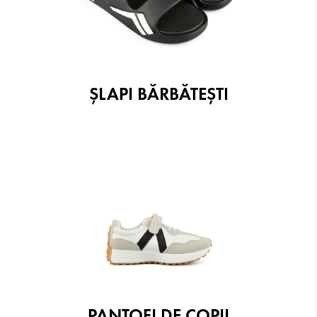
ŞLAPI BĂRBĂTEŞTI
PANTOFI DE COPII