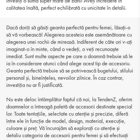
investiți o sumă super mare de bani! Aveți încredere în
calitatea înaltă, perfect echilibrată cu unicitate în detalii.
Dacă doriți să găsiți geanta perfectă pentru femei, lăsați-o
să vă vorbească! Alegerea acesteia este asemănătoare cu
alegerea unei rochii de mireasă. Indiferent de câte ori v-ați
imaginat-o în minte, când o vedeți, o veți recunoaște
imediat. Sunt multe aspecte pe care o doamnă trebuie să le
ia în considerare atunci când alege acest tip de accesoriu.
Geanta perfectă trebuie să se potrivească bugetului, stilului
personal și, bineînțeles, nevoilor zilnice. În caz contrar,
investiția nu ar fi justificată.
Nu este deloc întâmplător faptul că noi, la TendenZ, oferim
doamnelor o întreagă paletă de accesorii destinate special
lor. Toate tentațiile, selectate cu atenție și precizie, diferă
între ele în funcție de model, design, material, execuție,
culoare și preț. Vă încurajăm să explorați cu atenție și
detaliu categoria de accesorii pentru femei și să efectuați