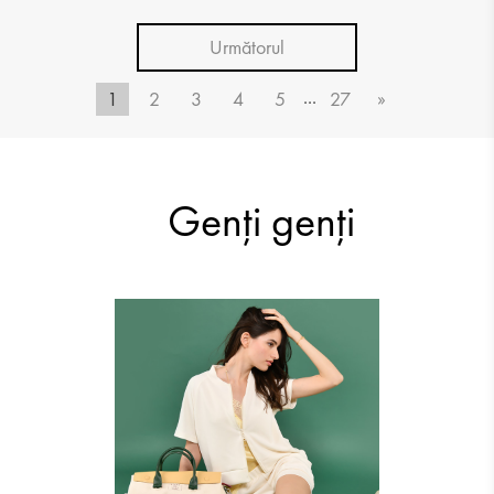
Următorul
...
1
2
3
4
5
27
»
Genți genți