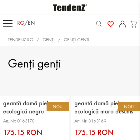
RO
/
EN
TENDENZ.RO
GENȚI
GENȚI GENȚI
Genți genți
geantă damă piele
geantă damă piele
NOU
NOU
ecologică negru
ecologică maro deschis
Art. Nr: 0163170
Art. Nr: 0163169
175.15 RON
175.15 RON