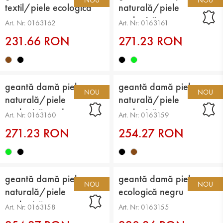
textil/piele ecologică
naturală/piele
maro
ecologică negru
Art. Nr: 0163162
Art. Nr: 0163161
231.66 RON
271.23 RON
geantă damă piele
geantă damă piele
NOU
NOU
naturală/piele
naturală/piele
ecologică verde
ecologică negru
Art. Nr: 0163160
Art. Nr: 0163159
271.23 RON
254.27 RON
geantă damă piele
geantă damă piele
NOU
NOU
naturală/piele
ecologică negru
ecologică maro
Art. Nr: 0163158
Art. Nr: 0163155