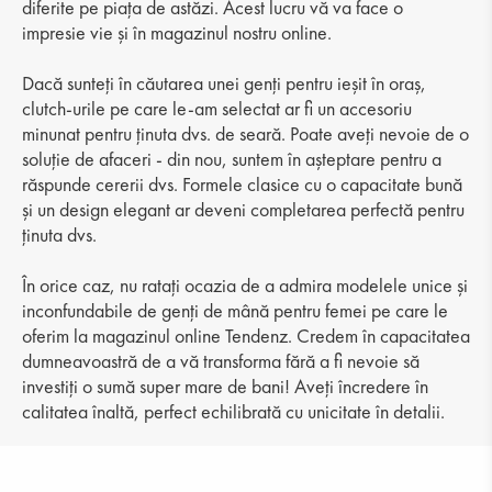
diferite pe piața de astăzi. Acest lucru vă va face o
impresie vie și în magazinul nostru online.
Dacă sunteți în căutarea unei genți pentru ieșit în oraș,
clutch-urile pe care le-am selectat ar fi un accesoriu
minunat pentru ținuta dvs. de seară. Poate aveți nevoie de o
soluție de afaceri - din nou, suntem în așteptare pentru a
răspunde cererii dvs. Formele clasice cu o capacitate bună
și un design elegant ar deveni completarea perfectă pentru
ținuta dvs.
În orice caz, nu ratați ocazia de a admira modelele unice și
inconfundabile de genți de mână pentru femei pe care le
oferim la magazinul online Tendenz. Credem în capacitatea
dumneavoastră de a vă transforma fără a fi nevoie să
investiți o sumă super mare de bani! Aveți încredere în
calitatea înaltă, perfect echilibrată cu unicitate în detalii.