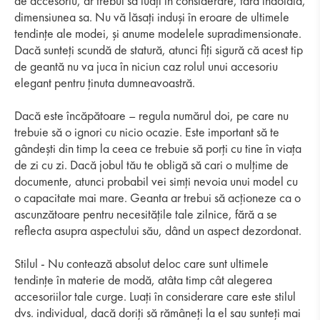
de accesoriu, ar trebui să luați în considerare, fără îndoială,
dimensiunea sa. Nu vă lăsați induși în eroare de ultimele
tendințe ale modei, și anume modelele supradimensionate.
Dacă sunteți scundă de statură, atunci fiți sigură că acest tip
de geantă nu va juca în niciun caz rolul unui accesoriu
elegant pentru ținuta dumneavoastră.
Dacă este încăpătoare – regula numărul doi, pe care nu
trebuie să o ignori cu nicio ocazie. Este important să te
gândești din timp la ceea ce trebuie să porți cu tine în viața
de zi cu zi. Dacă jobul tău te obligă să cari o mulțime de
documente, atunci probabil vei simți nevoia unui model cu
o capacitate mai mare. Geanta ar trebui să acționeze ca o
ascunzătoare pentru necesitățile tale zilnice, fără a se
reflecta asupra aspectului său, dând un aspect dezordonat.
Stilul - Nu contează absolut deloc care sunt ultimele
tendințe în materie de modă, atâta timp cât alegerea
accesoriilor tale curge. Luați în considerare care este stilul
dvs. individual, dacă doriți să rămâneți la el sau sunteți mai