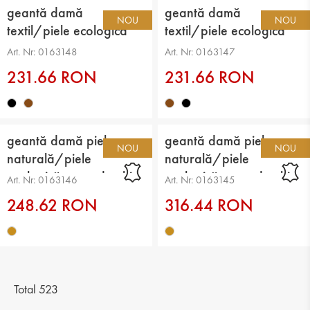
geantă damă
geantă damă
NOU
NOU
textil/piele ecologică
textil/piele ecologică
negru
maro
Art. Nr: 0163148
Art. Nr: 0163147
231.66 RON
231.66 RON
geantă damă piele
geantă damă piele
NOU
NOU
naturală/piele
naturală/piele
ecologică maro deschis
ecologică maro deschis
Art. Nr: 0163146
Art. Nr: 0163145
248.62 RON
316.44 RON
Total 523