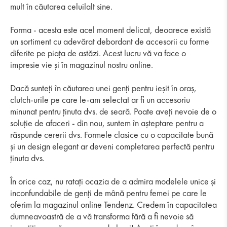
mult în căutarea celuilalt sine.
Forma - acesta este acel moment delicat, deoarece există
un sortiment cu adevărat debordant de accesorii cu forme
diferite pe piața de astăzi. Acest lucru vă va face o
impresie vie și în magazinul nostru online.
Dacă sunteți în căutarea unei genți pentru ieșit în oraș,
clutch-urile pe care le-am selectat ar fi un accesoriu
minunat pentru ținuta dvs. de seară. Poate aveți nevoie de o
soluție de afaceri - din nou, suntem în așteptare pentru a
răspunde cererii dvs. Formele clasice cu o capacitate bună
și un design elegant ar deveni completarea perfectă pentru
ținuta dvs.
În orice caz, nu ratați ocazia de a admira modelele unice și
inconfundabile de genți de mână pentru femei pe care le
oferim la magazinul online Tendenz. Credem în capacitatea
dumneavoastră de a vă transforma fără a fi nevoie să