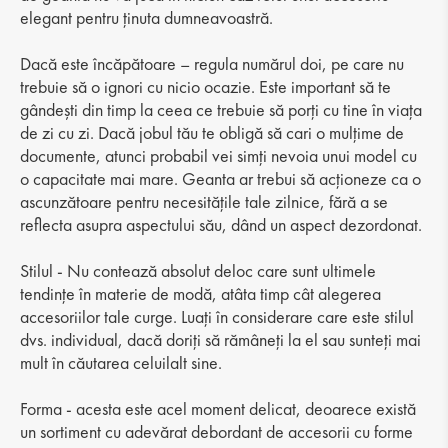
elegant pentru ținuta dumneavoastră.
Dacă este încăpătoare – regula numărul doi, pe care nu
trebuie să o ignori cu nicio ocazie. Este important să te
gândești din timp la ceea ce trebuie să porți cu tine în viața
de zi cu zi. Dacă jobul tău te obligă să cari o mulțime de
documente, atunci probabil vei simți nevoia unui model cu
o capacitate mai mare. Geanta ar trebui să acționeze ca o
ascunzătoare pentru necesitățile tale zilnice, fără a se
reflecta asupra aspectului său, dând un aspect dezordonat.
Stilul - Nu contează absolut deloc care sunt ultimele
tendințe în materie de modă, atâta timp cât alegerea
accesoriilor tale curge. Luați în considerare care este stilul
dvs. individual, dacă doriți să rămâneți la el sau sunteți mai
mult în căutarea celuilalt sine.
Forma - acesta este acel moment delicat, deoarece există
un sortiment cu adevărat debordant de accesorii cu forme