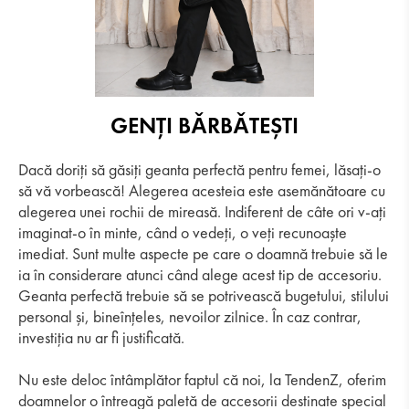
GENȚI BǍRBǍTEȘTI
Dacă doriți să găsiți geanta perfectă pentru femei, lăsați-o
să vă vorbească! Alegerea acesteia este asemănătoare cu
alegerea unei rochii de mireasă. Indiferent de câte ori v-ați
imaginat-o în minte, când o vedeți, o veți recunoaște
imediat. Sunt multe aspecte pe care o doamnă trebuie să le
ia în considerare atunci când alege acest tip de accesoriu.
Geanta perfectă trebuie să se potrivească bugetului, stilului
personal și, bineînțeles, nevoilor zilnice. În caz contrar,
investiția nu ar fi justificată.
Nu este deloc întâmplător faptul că noi, la TendenZ, oferim
doamnelor o întreagă paletă de accesorii destinate special