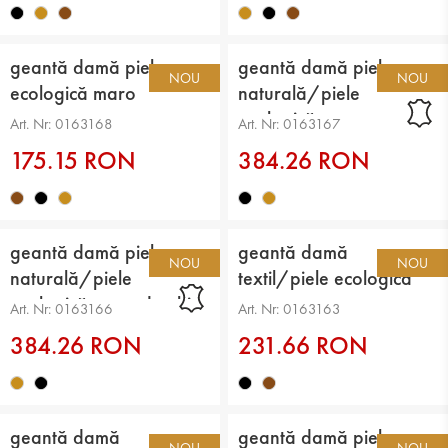
geantă damă piele
geantă damă piele
NOU
NOU
ecologică maro
naturală/piele
ecologică negru
Art. Nr: 0163168
Art. Nr: 0163167
175.15 RON
384.26 RON
geantă damă piele
geantă damă
NOU
NOU
naturală/piele
textil/piele ecologică
ecologică maro deschis
negru
Art. Nr: 0163166
Art. Nr: 0163163
384.26 RON
231.66 RON
geantă damă
geantă damă piele
NOU
NOU