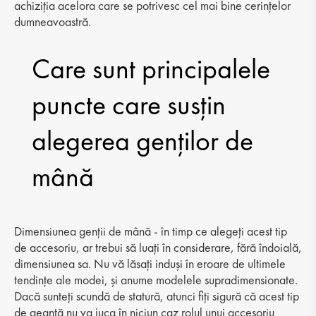
achiziția acelora care se potrivesc cel mai bine cerințelor
dumneavoastră.
Care sunt principalele
puncte care susțin
alegerea genților de
mână
Dimensiunea genții de mână - în timp ce alegeți acest tip
de accesoriu, ar trebui să luați în considerare, fără îndoială,
dimensiunea sa. Nu vă lăsați induși în eroare de ultimele
tendințe ale modei, și anume modelele supradimensionate.
Dacă sunteți scundă de statură, atunci fiți sigură că acest tip
de geantă nu va juca în niciun caz rolul unui accesoriu