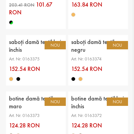
101.67
163.84 RON
RON
saboți damă textil bej
saboți damă textil
NOU
NOU
închis
negru
Art. Nr: 0163375
Art. Nr: 0163374
152.54 RON
152.54 RON
203.41 RON
botine damă textil
botine damă textil bej
NOU
NOU
maro
închis
Art. Nr: 0163373
Art. Nr: 0163372
124.28 RON
124.28 RON