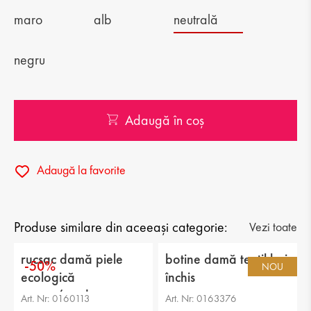
maro
alb
neutrală
negru
Adaugă în coș
Adaugă la favorite
Produse similare din aceeași categorie:
Vezi toate
rucsac damă piele
botine damă textil bej
-50%
NOU
ecologică
închis
negru/verde
Art. Nr: 0160113
Art. Nr: 0163376