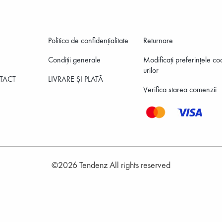
ĂRBĂȚI
PANTOFI DE COPII
POŞETE DE DAMĂ
P
Politica de confidenţialitate
Returnare
 BĂRBĂȚI
GENŢI BĂRBĂTEŞTI
Condiții generale
Modificați preferințele co
E BĂRBĂȚI
urilor
TACT
LIVRARE ȘI PLATĂ
Verifica starea comenzii
©2026 Tendenz All rights reserved