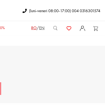
(luni-veneri 08:00-17:00) 004 0316301574
RO
/
EN
50%
OTINE DE COPII
GENȚI DE DAMĂ
RUCSACURI DE DAMĂ
OŞETE
ENŢI BĂRBĂTEŞTI
PORTOFELE DE DAMĂ