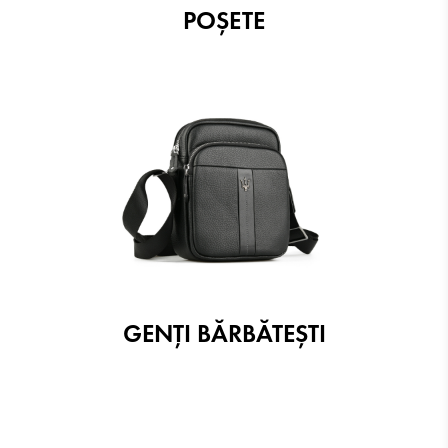
POŞETE
GENŢI BĂRBĂTEŞTI