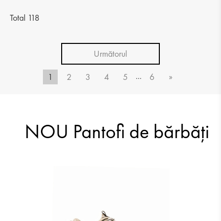
Total 118
Următorul
327.74 RON
...
1
2
3
4
5
6
»
NOU Pantofi de bărbăți
327.74 RON
327.74 RON