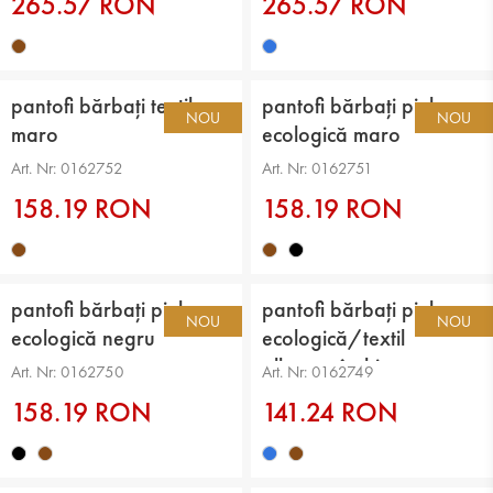
265.57 RON
265.57 RON
pantofi bărbați textil
pantofi bărbați piele
NOU
NOU
maro
ecologică maro
Art. Nr: 0162752
Art. Nr: 0162751
158.19 RON
158.19 RON
pantofi bărbați piele
pantofi bărbați piele
NOU
NOU
ecologică negru
ecologică/textil
albastru închis
Art. Nr: 0162750
Art. Nr: 0162749
158.19 RON
141.24 RON