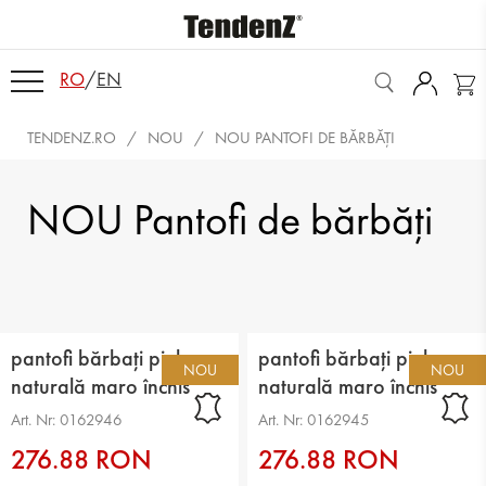
RO
/
EN
TENDENZ.RO
NOU
NOU PANTOFI DE BĂRBĂȚI
NOU Pantofi de bărbăți
pantofi bărbați piele
pantofi bărbați piele
NOU
NOU
naturală maro închis
naturală maro închis
Art. Nr: 0162946
Art. Nr: 0162945
276.88 RON
276.88 RON