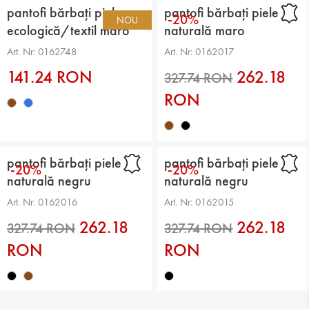
pantofi bărbați piele
pantofi bărbați piele
-20%
NOU
ecologică/textil maro
naturală maro
Art. Nr: 0162748
Art. Nr: 0162017
141.24 RON
262.18
RON
pantofi bărbați piele
pantofi bărbați piele
-20%
-20%
naturală negru
naturală negru
Art. Nr: 0162016
Art. Nr: 0162015
262.18
262.18
RON
RON