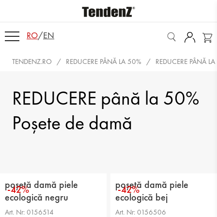
RO
/
EN
TENDENZ.RO
REDUCERE PÂNĂ LA 50%
REDUCERE PÂNĂ LA
REDUCERE până la 50%
Poşete de damă
poșetă damă piele
poșetă damă piele
-42%
-42%
ecologică negru
ecologică bej
Art. Nr: 0156514
Art. Nr: 0156506