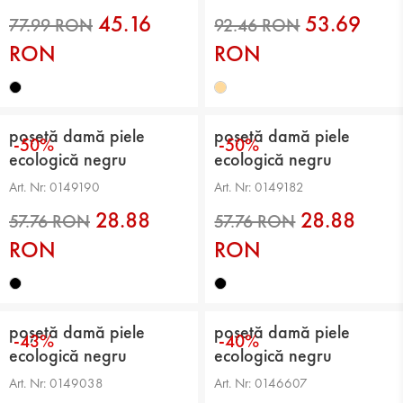
45.16
53.69
RON
RON
77.99 RON
92.46 RON
poșetă damă piele
poșetă damă piele
-50%
-50%
ecologică negru
ecologică negru
Art. Nr: 0149190
Art. Nr: 0149182
28.88
28.88
RON
RON
poșetă damă piele
poșetă damă piele
-43%
-40%
ecologică negru
ecologică negru
57.76 RON
57.76 RON
Art. Nr: 0149038
Art. Nr: 0146607