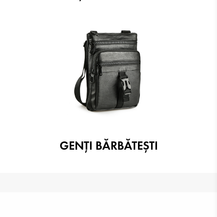
GENŢI BĂRBĂTEŞTI