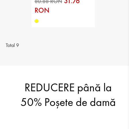
31.76
RON
57.76 RON
80.88 RON
Total 9
REDUCERE până la
80.88 RON
50% Poşete de damă