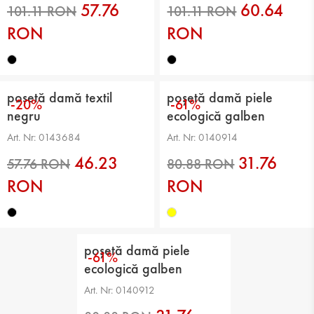
57.76
60.64
RON
RON
poșetă damă textil
poșetă damă piele
-20%
-61%
negru
ecologică galben
Art. Nr: 0143684
Art. Nr: 0140914
46.23
31.76
101.11 RON
101.11 RON
RON
RON
poșetă damă piele
-61%
ecologică galben
Art. Nr: 0140912