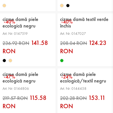
236.92 RON
236.92 RON
cizme damă piele
cizme damă textil verde
-40%
-40%
ecologică negru
închis
Art. Nr: 0147519
Art. Nr: 0147027
141.58
124.23
RON
RON
245.57 RON
236.92 RON
cizme damă piele
cizme damă piele
-47%
-24%
ecologică negru
ecologică/textil negru
Art. Nr: 0144806
Art. Nr: 0144458
115.58
153.11
RON
RON