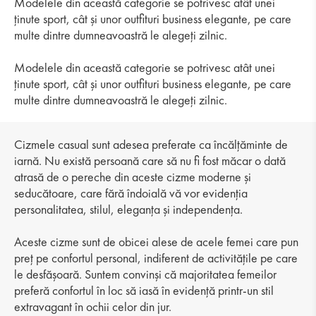
Modelele din această categorie se potrivesc atât unei
ținute sport, cât și unor outfituri business elegante, pe care
multe dintre dumneavoastră le alegeți zilnic.
Modelele din această categorie se potrivesc atât unei
ținute sport, cât și unor outfituri business elegante, pe care
multe dintre dumneavoastră le alegeți zilnic.
Cizmele casual sunt adesea preferate ca încălțăminte de
iarnă. Nu există persoană care să nu fi fost măcar o dată
atrasă de o pereche din aceste cizme moderne și
seducătoare, care fără îndoială vă vor evidenția
personalitatea, stilul, eleganța și independența.
Aceste cizme sunt de obicei alese de acele femei care pun
preț pe confortul personal, indiferent de activitățile pe care
le desfășoară. Suntem convinși că majoritatea femeilor
preferă confortul în loc să iasă în evidență printr-un stil
extravagant în ochii celor din jur.