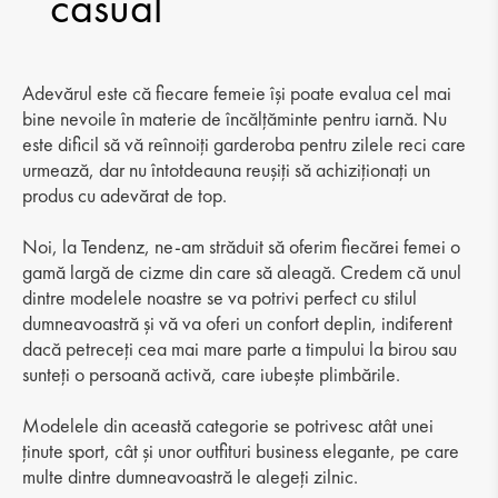
casual
Adevărul este că fiecare femeie își poate evalua cel mai
bine nevoile în materie de încălțăminte pentru iarnă. Nu
este dificil să vă reînnoiți garderoba pentru zilele reci care
urmează, dar nu întotdeauna reușiți să achiziționați un
produs cu adevărat de top.
Noi, la Tendenz, ne-am străduit să oferim fiecărei femei o
gamă largă de cizme din care să aleagă. Credem că unul
dintre modelele noastre se va potrivi perfect cu stilul
dumneavoastră și vă va oferi un confort deplin, indiferent
dacă petreceți cea mai mare parte a timpului la birou sau
sunteți o persoană activă, care iubește plimbările.
Modelele din această categorie se potrivesc atât unei
ținute sport, cât și unor outfituri business elegante, pe care
multe dintre dumneavoastră le alegeți zilnic.