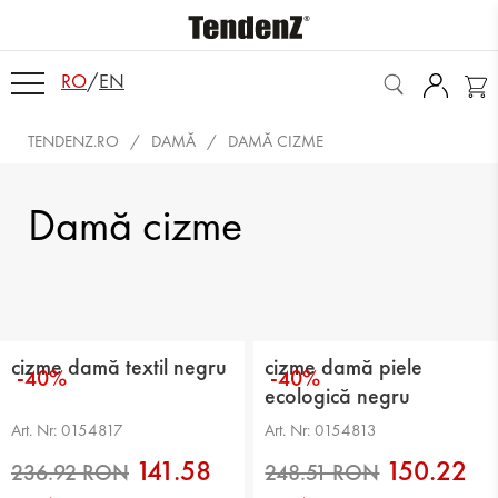
RO
/
EN
TENDENZ.RO
DAMĂ
DAMĂ CIZME
Damă cizme
cizme damă textil negru
cizme damă piele
-40%
-40%
ecologică negru
Art. Nr: 0154817
Art. Nr: 0154813
141.58
150.22