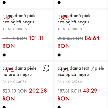
cizme damă piele
cizme damă piele
-44%
-58%
ecologică negru
ecologică negru
236.92 RON
208.04 RON
Art. Nr: 0139052
Art. Nr: 0138810
101.11
86.64
RON
RON
cizme damă piele
cizme damă textil/piele
-61%
-77%
naturală negru
ecologică negru
Art. Nr: 0136154
Art. Nr: 0135244
219.57 RON
202.28 RON
202.28
43.29
RON
RON