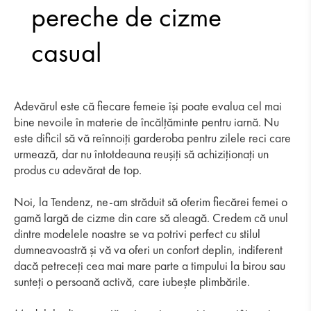
pereche de cizme
casual
Adevărul este că fiecare femeie își poate evalua cel mai
bine nevoile în materie de încălțăminte pentru iarnă. Nu
este dificil să vă reînnoiți garderoba pentru zilele reci care
urmează, dar nu întotdeauna reușiți să achiziționați un
produs cu adevărat de top.
Noi, la Tendenz, ne-am străduit să oferim fiecărei femei o
gamă largă de cizme din care să aleagă. Credem că unul
dintre modelele noastre se va potrivi perfect cu stilul
dumneavoastră și vă va oferi un confort deplin, indiferent
dacă petreceți cea mai mare parte a timpului la birou sau
sunteți o persoană activă, care iubește plimbările.