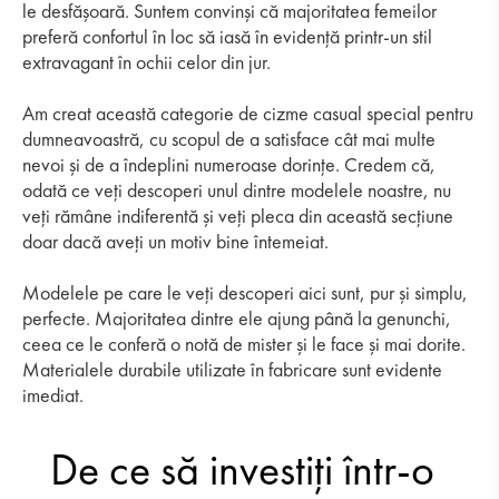
le desfășoară. Suntem convinși că majoritatea femeilor
preferă confortul în loc să iasă în evidență printr-un stil
extravagant în ochii celor din jur.
Am creat această categorie de cizme casual special pentru
dumneavoastră, cu scopul de a satisface cât mai multe
nevoi și de a îndeplini numeroase dorințe. Credem că,
odată ce veți descoperi unul dintre modelele noastre, nu
veți rămâne indiferentă și veți pleca din această secțiune
doar dacă aveți un motiv bine întemeiat.
Modelele pe care le veți descoperi aici sunt, pur și simplu,
perfecte. Majoritatea dintre ele ajung până la genunchi,
ceea ce le conferă o notă de mister și le face și mai dorite.
Materialele durabile utilizate în fabricare sunt evidente
imediat.
De ce să investiți într-o