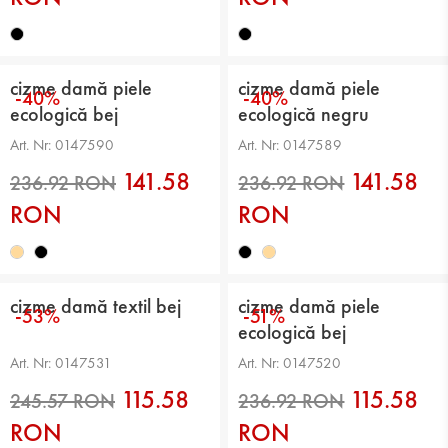
cizme damă piele
cizme damă piele
-40%
-40%
ecologică bej
ecologică negru
Art. Nr: 0147590
Art. Nr: 0147589
236.92 RON
222.45 RON
141.58
141.58
RON
RON
cizme damă textil bej
cizme damă piele
-53%
-51%
ecologică bej
Art. Nr: 0147531
Art. Nr: 0147520
115.58
115.58
RON
RON