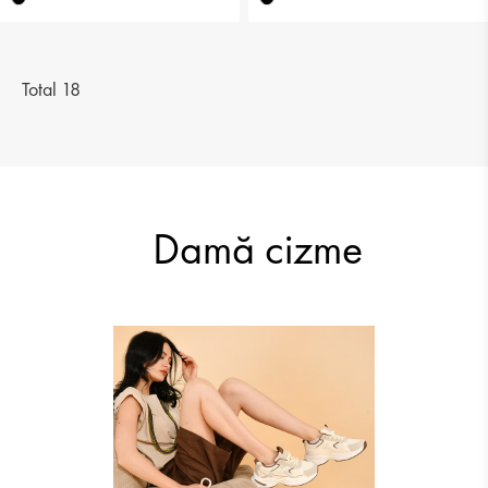
Total 18
179.10 RON
208.04 RON
Damă cizme