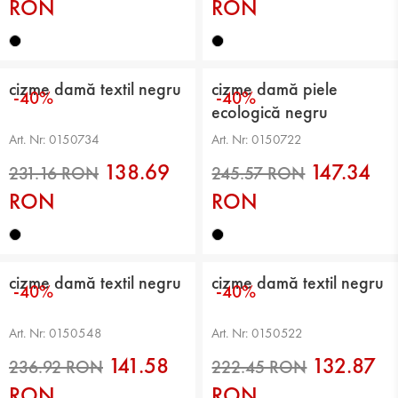
RON
RON
236.92 RON
248.51 RON
cizme damă textil negru
cizme damă piele
-40%
-40%
ecologică negru
Art. Nr: 0150734
Art. Nr: 0150722
138.69
147.34
RON
RON
cizme damă textil negru
cizme damă textil negru
-40%
-40%
231.16 RON
245.57 RON
Art. Nr: 0150548
Art. Nr: 0150522
141.58
132.87
RON
RON