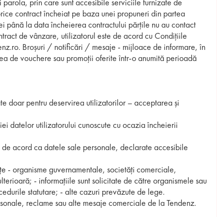
parola, prin care sunt accesibile serviciile furnizate de
 orice contract încheiat pe baza unei propuneri din partea
tei până la data încheierea contractului părțile nu au contact
tract de vânzare, utilizatorul este de acord cu Condițiile
z.ro. Broșuri / notificări / mesaje - mijloace de informare, în
narea de vouchere sau promoții oferite într-o anumită perioadă
ate doar pentru deservirea utilizatorilor – acceptarea și
ei datelor utilizatorului cunoscute cu ocazia încheierii
ste de acord ca datele sale personale, declarate accesibile
terțe - organisme guvernamentale, societăți comerciale,
ulterioară; - informațiile sunt solicitate de către organismele sau
ocedurile statutare; - alte cazuri prevăzute de lege.
ersonale, reclame sau alte mesaje comerciale de la Tendenz.