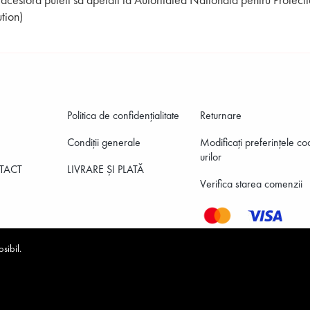
tion)
Politica de confidenţialitate
Returnare
Condiții generale
Modificați preferințele co
urilor
TACT
LIVRARE ȘI PLATĂ
Verifica starea comenzii
sibil.
©2026 Tendenz All rights reserved