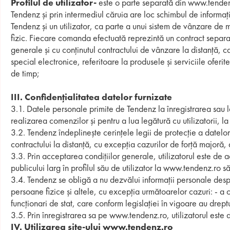
Profilul de utilizator-
este o parte separată din www.tendenz.r
Tendenz și prin intermediul căruia are loc schimbul de informați
Tendenz și un utilizator, ca parte a unui sistem de vânzare de mă
fizic. Fiecare comanda efectuată reprezintă un contract separat
generale și cu conținutul contractului de vânzare la distanță, 
special electronice, referitoare la produsele și serviciile oferi
de timp;
ІІІ. Confidențialitatea datelor furnizate
3.1. Datele personale primite de Tendenz la înregistrarea sau la
realizarea comenzilor și pentru a lua legătură cu utilizatorii,
3.2. Tendenz îndeplinește cerințele legii de protecție a datelor
contractului la distanță, cu excepția cazurilor de forță majoră, 
3.3. Prin acceptarea condițiilor generale, utilizatorul este de 
publicului larg în profilul său de utilizator la www.tendenz.ro s
3.4. Tendenz se obligă a nu dezvălui informații personale despr
persoane fizice și altele, cu excepția următoarelor cazuri: - a ob
funcționari de stat, care conform legislației în vigoare au dreptu
3.5. Prin înregistrarea sa pe www.tendenz.ro, utilizatorul es
ІV. Utilizarea site-ului www.tendenz.ro