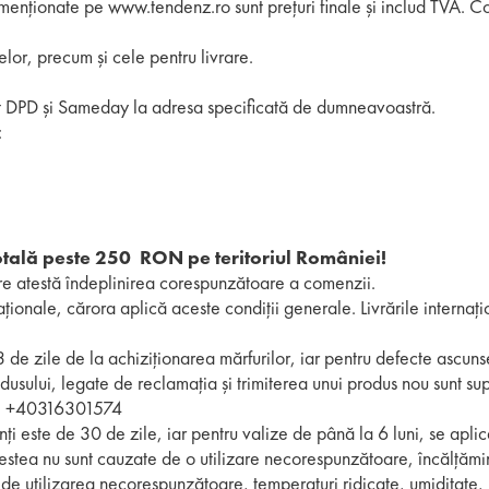
menționate pe www.tendenz.ro sunt prețuri finale și includ TVA. Cost
lor, precum și cele pentru livrare.
at DPD și Sameday la adresa specificată de dumneavoastră.
:
totală peste 250 RON pe teritoriul României!
are atestă îndeplinirea corespunzătoare a comenzii.
ționale, cărora aplică aceste condiții generale. Livrările internați
 3 de zile de la achiziționarea mărfurilor, iar pentru defecte ascun
usului, legate de reclamația și trimiterea unui produs nou sunt sup
tr, +40316301574
ți este de 30 de zile, iar pentru valize de până la 6 luni, se apl
estea nu sunt cauzate de o utilizare necorespunzătoare, încălțămint
de utilizarea necorespunzătoare, temperaturi ridicate, umiditate, 