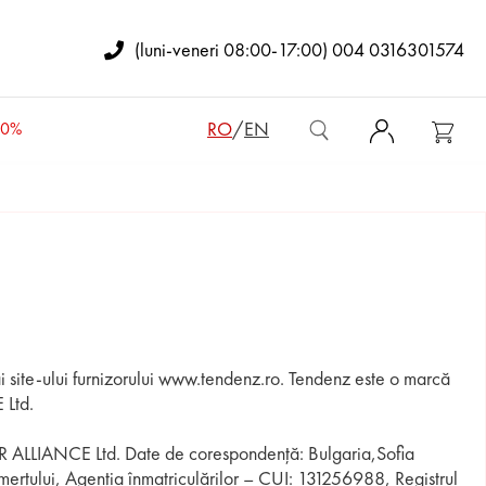
(luni-veneri 08:00-17:00) 004 0316301574
RO
/
EN
50%
OTINE DE COPII
GENȚI DE DAMĂ
RUCSACURI DE DAMĂ
 ai site-ului furnizorului www.tendenz.ro. Tendenz este o marcă
OŞETE
 Ltd.
ENŢI BĂRBĂTEŞTI
: STAR ALLIANCE Ltd. Date de corespondență: Bulgaria,Sofia
merțului, Agenția înmatriculărilor – CUI: 131256988, Registrul
PORTOFELE DE DAMĂ