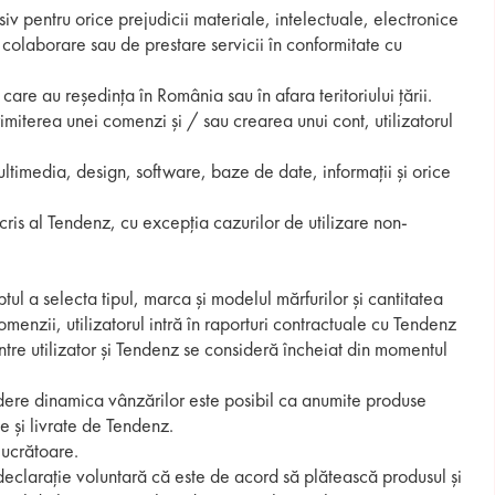
siv pentru orice prejudicii materiale, intelectuale, electronice
 colaborare sau de prestare servicii în conformitate cu
 care au reședința în România sau în afara teritoriului țării.
rimiterea unei comenzi și / sau crearea unui cont, utilizatorul
multimedia, design, software, baze de date, informații și orice
scris al Tendenz, cu excepția cazurilor de utilizare non-
ul a selecta tipul, marca și modelul mărfurilor și cantitatea
omenzii, utilizatorul intră în raporturi contractuale cu Tendenz
tre utilizator și Tendenz se consideră încheiat din momentul
vedere dinamica vânzărilor este posibil ca anumite produse
te și livrate de Tendenz.
lucrătoare.
 declarație voluntară că este de acord să plătească produsul și