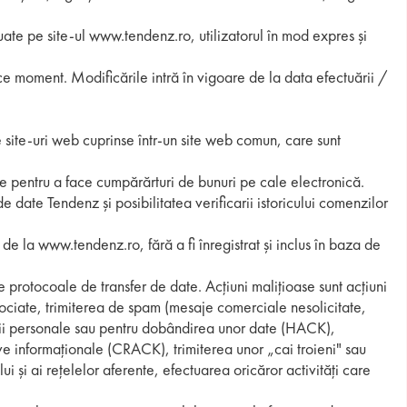
tuate pe site-ul www.tendenz.ro, utilizatorul în mod expres și
ORTOFELE BĂRBĂTEȘTI
ce moment. Modificările intră în vigoare de la data efectuării /
e site-uri web cuprinse într-un site web comun, care sunt
e pentru a face cumpărărturi de bunuri pe cale electronică.
 date Tendenz și posibilitatea verificarii istoricului comenzilor
 la www.tendenz.ro, fără a fi înregistrat și inclus în baza de
de protocoale de transfer de date. Acțiuni malițioase sunt acțiuni
sociate, trimiterea de spam (mesaje comerciale nesolicitate,
ficii personale sau pentru dobândirea unor date (HACK),
ive informaționale (CRACK), trimiterea unor „cai troieni" sau
lui și ai rețelelor aferente, efectuarea oricăror activități care