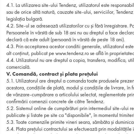
4.1. La utilizarea site-ului Tendenz, utilizatorul este responsab
sau de orice altă natură, cauzate site-ului, serviciilor, Tende
legislația bulgară.
4.2. Site-ul se adresează utilizatorilor cu și fără înregistrare. P
Persoanele în vârstă de sub 18 ani nu au dreptul a face declaraț
declară că este adult (persoană în vârstă de peste 18 ani).
4.3. Prin acceptarea acestor conditii generale, utilizatorul este
alt conținut, publicat pe www.tendenz.ro se află în proprietat
4.4. Utilizatorul nu are dreptul a copia, transfera, modifica, ut
comercială.
V. Comandă, contract și plata prețului
5.1. Utilizatorul are dreptul a comanda toate produsele prezent
acestora, condițiile de plată, modul și condițiile de livrare, în
de vânzare-cumpărare a articolului selectat, reglementate prin 
confirmării comenzii concrete de către Tendenz.
5.2. Sistemul online de cumpărături prin intermediul site-ului 
publicate și listate pe site ca "disponibile", în momentul trimit
5.3. Toate comenzile primite vineri seara, sâmbăta și duminica s
5.4. Plata prețului contractului se efectuează prin modalitățile