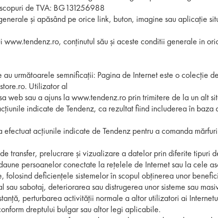
 în scopuri de TVA: BG131256988
i generale și apăsând pe orice link, buton, imagine sau aplicație si
ĂRBĂȚI
PANTOFI DE COPII
POŞETE DE DAMĂ
P
ui www.tendenz.ro, conținutul său și aceste conditii generale in ori
 BĂRBĂȚI
GENŢI BĂRBĂTEŞTI
E BĂRBĂȚI
 au următoarele semnificații: Pagina de Internet este o colecție d
ore.ro. Utilizator al
 web sau a ajuns la www.tendenz.ro prin trimitere de la un alt sit
țiunile indicate de Tendenz, ca rezultat fiind includerea în baza de
 efectuat acțiunile indicate de Tendenz pentru a comanda mărfuri de
e transfer, prelucrare și vizualizare a datelor prin diferite tipuri 
 daune persoanelor conectate la rețelele de Internet sau la cele a
le, folosind deficiențele sistemelor în scopul obținerea unor bene
rial sau sabotaj, deteriorarea sau distrugerea unor sisteme sau mas
anță, perturbarea activității normale a altor utilizatori ai Internetu
 conform dreptului bulgar sau altor legi aplicabile.