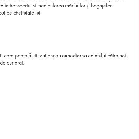
 în transportul și manipularea mărfurilor și bagajelor.
l pe cheltuiala lui.
t) care poate fi utilizat pentru expedierea coletului către noi.
de curierat.