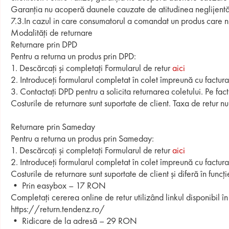
Garanția nu acoperă daunele cauzate de atitudinea neglijentă a 
7.3
.In cazul in care consumatorul a comandat un produs care nu 
Modalități de returnare
Returnare prin DPD
Pentru a returna un produs prin DPD:
1. Descărcați și completați Formularul de retur
aici
2. Introduceți formularul completat în colet împreună cu factura
3. Contactați DPD pentru a solicita returnarea coletului. Pe fact
Costurile de returnare sunt suportate de client. Taxa de retur nu
Returnare prin Sameday
Pentru a returna un produs prin Sameday:
1. Descărcați și completați Formularul de retur
aici
2. Introduceți formularul completat în colet împreună cu factura
Costurile de returnare sunt suportate de client și diferă în func
• Prin easybox – 17 RON
Completați cererea online de retur utilizând linkul disponibil în 
https://return.tendenz.ro/
• Ridicare de la adresă – 29 RON