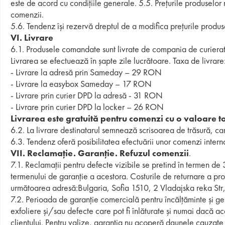
este de acord cu condițiile generale. 5.5. Prețurile produselor 
comenzii.
5.6. Tendenz își rezervă dreptul de a modifica prețurile produse
VІ. Livrare
6.1. Produsele comandate sunt livrate de compania de curier
Livrarea se efectuează în șapte zile lucrătoare. Taxa de livrare
- Livrare la adresă prin Sameday – 29 RON
- Livrare la easybox Sameday – 17 RON
- Livrare prin curier DPD la adresă - 31 RON
- Livrare prin curier DPD la locker – 26 RON
Livrarea este gratuită pentru comenzi cu o valoare 
6.2. La livrare destinatarul semnează scrisoarea de trăsură, c
6.3. Tendenz oferă posibilitatea efectuării unor comenzi interna
VІІ. Reclamație. Garanție. Refuzul comenzii
.
7.1. Reclamații pentru defecte vizibile se pretind în termen de
termenului de garanție a acestora. Costurile de returnare a prod
următoarea adresă:Bulgaria, Sofia 1510, 2 Vladajska reka S
7.2. Perioada de garanție comercială pentru încălțăminte și gen
exfoliere și/sau defecte care pot fi înlăturate și numai dacă ac
clientului. Pentru valize, garanția nu acoperă daunele cauzate 