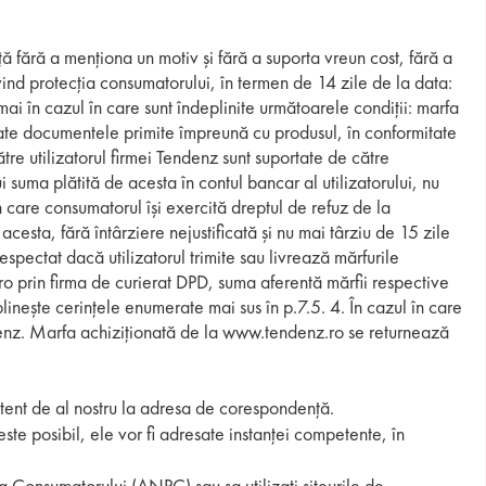
ță fără a menționa un motiv și fără a suporta vreun cost, fără a
nvind protecția consumatorului, în termen de 14 zile de la data:
mai în cazul în care sunt îndeplinite următoarele condiții: marfa
 toate documentele primite împreună cu produsul, în conformitate
tre utilizatorul firmei Tendenz sunt suportate de către
suma plătită de acesta în contul bancar al utilizatorului, nu
n care consumatorul își exercită dreptul de refuz de la
acesta, fără întârziere nejustificată și nu mai târziu de 15 zile
spectat dacă utilizatorul trimite sau livrează mărfurile
ro prin firma de curierat DPD, suma aferentă mărfii respective
nește cerințele enumerate mai sus în p.7.5. 4. În cazul în care
ndenz. Marfa achiziționată de la www.tendenz.ro se returnează
stent de al nostru la adresa de corespondență.
este posibil, ele vor fi adresate instanței competente, în
a Consumatorului (ANPC) sau sa utilizati siteurile de