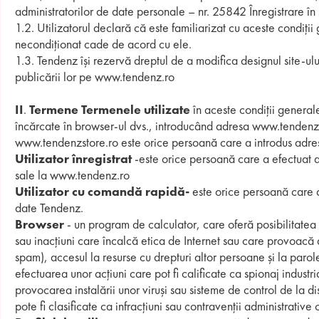
administratorilor de date personale – nr. 25842 Înregistrare
1.2. Utilizatorul declară că este familiarizat cu aceste condiți
BOTINE ELEGANTE DE DAMĂ
SANDALE ŞI PAPUCI ELEGANŢI DE DAMĂ
BOTINE CASUAL DE B
necondiționat cade de acord cu ele.
1.3. Tendenz își rezervă dreptul de a modifica designul site-ul
ŞLAPI DE DAMĂ
BOTINE ELEGANTE DE
publicării lor pe www.tendenz.ro
BOTINE CASUAL DE DAMĂ
SANDALE ŞI PAPUCI D
ІІ
.
Termene Termenele utilizate
în aceste condiții generale
BOTINE ELEGANTE DE DAMĂ
ŞLAPI BĂRBĂTEŞTI
încărcate în browser-ul dvs., introducând adresa www.tendenzst
www.tendenzstore.ro este orice persoană care a introdus adresa
Utilizator înregistrat
-este orice persoană care a efectuat ac
sale la www.tendenz.ro
Utilizator cu comandă rapidă-
este orice persoană care a
date Tendenz.
Browser
- un program de calculator, care oferă posibilitatea d
sau inacțiuni care încalcă etica de Internet sau care provoacă
spam), accesul la resurse cu drepturi altor persoane și la paro
efectuarea unor acțiuni care pot fi calificate ca spionaj indust
provocarea instalării unor viruși sau sisteme de control de la dist
pote fi clasificate ca infracțiuni sau contravenții administrative