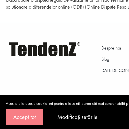
solutionare a diferendelor online (ODR) (Online Dispute Resolu
Despre noi
Blog
DATE DE CON
Acest site folosește cookie-uri pentru a face utilizarea cât mai convenabilă po
Accept tot
Modificați setările