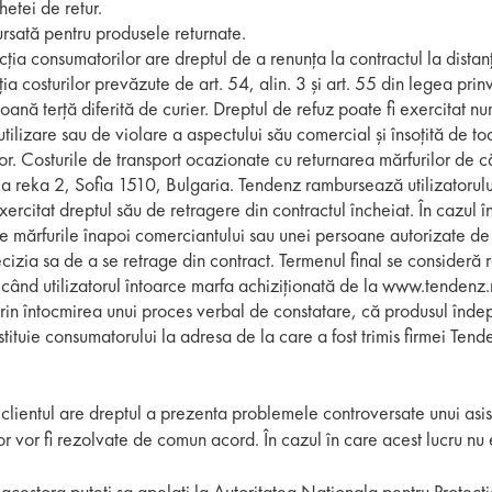
hetei de retur.
ursată pentru produsele returnate.
cția consumatorilor are dreptul de a renunța la contractul la distan
ia costurilor prevăzute de art. 54, alin. 3 și art. 55 din legea pri
ană terță diferită de curier. Dreptul de refuz poate fi exercitat nu
 utilizare sau de violare a aspectului său comercial și însoțită de
r. Costurile de transport ocazionate cu returnarea mărfurilor de că
a reka 2, Sofia 1510, Bulgaria. Tendenz rambursează utilizatorului 
ercitat dreptul său de retragere din contractul încheiat. În cazul î
reze mărfurile înapoi comerciantului sau unei persoane autorizate de 
zia sa de a se retrage din contract. Termenul final se consideră re
i când utilizatorul întoarce marfa achiziționată de la www.tendenz.
n întocmirea unui proces verbal de constatare, că produsul îndepli
tituie consumatorului la adresa de la care a fost trimis firmei Te
, clientul are dreptul a prezenta problemele controversate unui asi
tor vor fi rezolvate de comun acord. În cazul în care acest lucru nu 
acestora puteti sa apelati la Autoritatea Nationala pentru Protecti