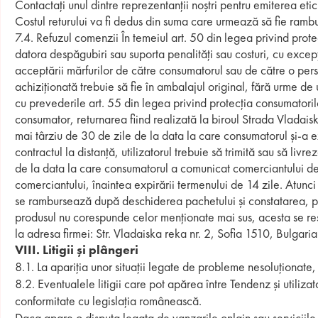
Contactați unul dintre reprezentanții noștri pentru emiterea etic
Costul returului va fi dedus din suma care urmează să fie ramb
7.4. Refuzul comenzii În temeiul art. 50 din legea privind prote
datora despăgubiri sau suporta penalități sau costuri, cu excepț
acceptării mărfurilor de către consumatorul sau de către o perso
achiziționată trebuie să fie în ambalajul original, fără urme de
cu prevederile art. 55 din legea privind protecția consumatorilo
consumator, returnarea fiind realizată la biroul Strada Vladaisk
mai târziu de 30 de zile de la data la care consumatorul și-a ex
contractul la distanță, utilizatorul trebuie să trimită sau să liv
de la data la care consumatorul a comunicat comerciantului deci
comerciantului, înaintea expirării termenului de 14 zile. Atunc
se rambursează după deschiderea pachetului și constatarea, pri
produsul nu corespunde celor menționate mai sus, acesta se res
la adresa firmei: Str. Vladaiska reka nr. 2, Sofia 1510, Bulgaria
VІІІ. Litigii și plângeri
8.1. La apariția unor situații legate de probleme nesoluționate
8.2. Eventualele litigii care pot apărea între Tendenz și utiliza
conformitate cu legislația românească.
Daca apare o disputa legata de vanzarile onlain sau serviciile 