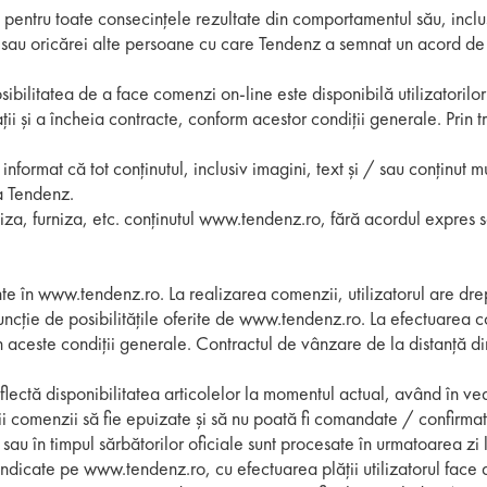
il pentru toate consecințele rezultate din comportamentul său, inclu
nz sau oricărei alte persoane cu care Tendenz a semnat un acord de
osibilitatea de a face comenzi on-line este disponibilă utilizatorilor
ii și a încheia contracte, conform acestor condiții generale. Prin t
 informat că tot conținutul, inclusiv imagini, text și / sau conținut 
ea Tendenz.
iliza, furniza, etc. conținutul www.tendenz.ro, fără acordul expres 
e în www.tendenz.ro. La realizarea comenzii, utilizatorul are drept
 funcție de posibilitățile oferite de www.tendenz.ro. La efectuarea c
aceste condiții generale. Contractul de vânzare de la distanță din
reflectă disponibilitatea articolelor la momentul actual, având în 
erii comenzii să fie epuizate și să nu poată fi comandate / confirma
au în timpul sărbătorilor oficiale sunt procesate în urmatoarea zi 
 indicate pe www.tendenz.ro, cu efectuarea plății utilizatorul face