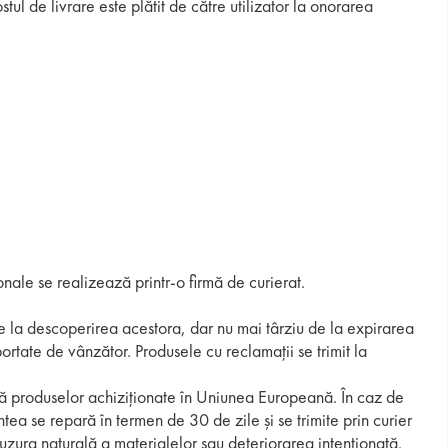
ul de livrare este plătit de către utilizator la onorarea
onale se realizează printr-o firmă de curierat.
se la descoperirea acestora, dar nu mai târziu de la expirarea
ortate de vânzător. Produsele cu reclamații se trimit la
ică produselor achiziționate în Uniunea Europeană. În caz de
ea se repară în termen de 30 de zile și se trimite prin curier
uzura naturală a materialelor sau deteriorarea intenționată.