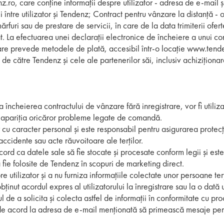
o, care conține informații despre utilizator - adresa de e-mail și 
i între utilizator și Tendenz; Contract pentru vânzare la distanță -
rfuri sau de prestare de servicii, în care de la data trimiterii ofer
. La efectuarea unei declarații electronice de încheiere a unui con
care prevede metodele de plată, accesibil într-o locație www.tenden
te de către Tendenz și cele ale partenerilor săi, inclusiv achizițio
 încheierea contractului de vânzare fără inregistrare, vor fi utiliz
 la apariția oricăror probleme legate de comandă.
 cu caracter personal și este responsabil pentru asigurarea protecți
accidente sau acte răuvoitoare ale terților.
acord ca datele sale să fie stocate și procesate conform legii și e
ă fie folosite de Tendenz în scopuri de marketing direct.
e utilizator și a nu furniza informațiile colectate unor persoane 
ținut acordul expres al utilizatorului la înregistrare sau la o dată 
l de a solicita și colecta astfel de informații în conformitate cu pr
te de acord la adresa de e-mail menționată să primească mesaje p