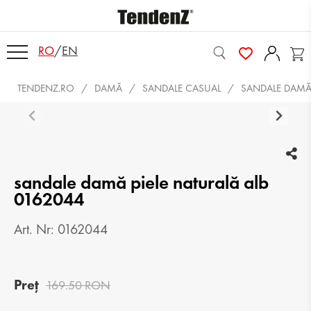
RO
/
EN
TENDENZ.RO
DAMĂ
SANDALE CASUAL
SANDALE DAMĂ 
sandale damă piele naturală alb
0162044
Art. Nr: 0162044
Preț
169.50 RON