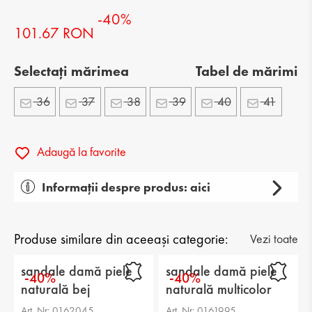
-40%
101.67 RON
Selectați mărimea
Tabel de mărimi
36
37
38
39
40
41
Adaugă la favorite
Informații despre produs: aici
Gen: damă
Tip: casual
Produse similare din aceeași categorie:
Vezi toate
Categorie: sandale
sandale damă piele
sandale damă piele
-40%
-40%
naturală bej
naturală multicolor
Partea superioară: piele naturală
Art. Nr: 0162045
Art. Nr: 0161995