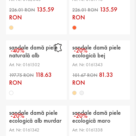
căptuşeală: piele ecologică
135.59
135.59
Talpă: toc
RON
RON
Branț: piele ecologică
Înălțimea tocului: 2 cm
sandale damă piele
sandale damă piele
-40%
-20%
Înălțimea tălpii: 1 cm
naturală alb
ecologică bej
Înălțimea platformei: -
Art. Nr: 0161502
Art. Nr: 0161343
118.63
81.33
Înălțimea de la călcâi până vârf: -
226.01 RON
226.01 RON
RON
RON
Diametrul gambei: -
sandale damă piele
sandale damă piele
-20%
-20%
ecologică alb murdar
ecologică maro
Art. Nr: 0161342
Art. Nr: 0161338