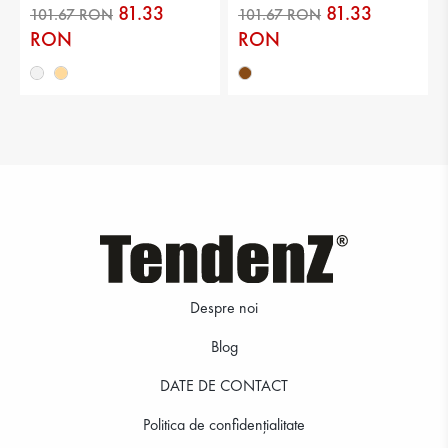
81.33
81.33
RON
RON
197.75 RON
101.67 RON
Despre noi
Blog
101.67 RON
101.67 RON
DATE DE CONTACT
Politica de confidenţialitate