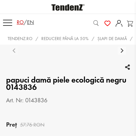
RO
/
EN
TENDENZ.RO
REDUCERE PÂNĂ LA 50%
ŞLAPI DE DAMĂ
papuci damă piele ecologică negru
0143836
Art. Nr: 0143836
Preț
57.76 RON