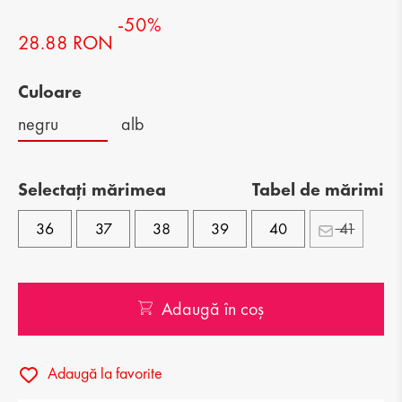
-50%
28.88 RON
Culoare
negru
alb
Selectați mărimea
Tabel de mărimi
36
37
38
39
40
41
Adaugă în coș
Adaugă la favorite