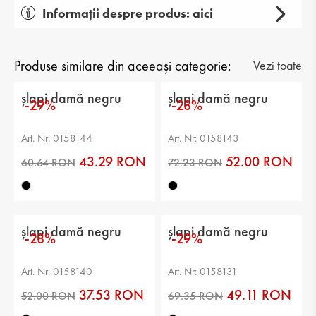
Informații despre produs: aici
Gen: damă
Tip: casual
Produse similare din aceeași categorie:
Vezi toate
Categorie: papuci
șlapi damă negru
șlapi damă negru
-29%
-28%
Partea superioară: piele ecologică
Art. Nr: 0158144
Art. Nr: 0158143
căptuşeală: piele ecologică
43.29 RON
52.00 RON
Talpă: joasă
Branț: piele ecologică
șlapi damă negru
șlapi damă negru
Înălțimea tălpii: 1 cm
-28%
-29%
Înălțimea platformei: 2 cm
Art. Nr: 0158140
Art. Nr: 0158131
37.53 RON
49.11 RON