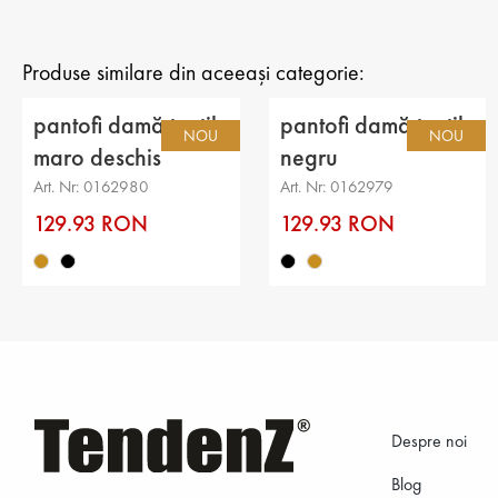
Produse similare din aceeași categorie:
pantofi damă textil
pantofi damă textil
NOU
NOU
maro deschis
negru
Art. Nr: 0162980
Art. Nr: 0162979
129.93 RON
129.93 RON
Despre noi
Blog