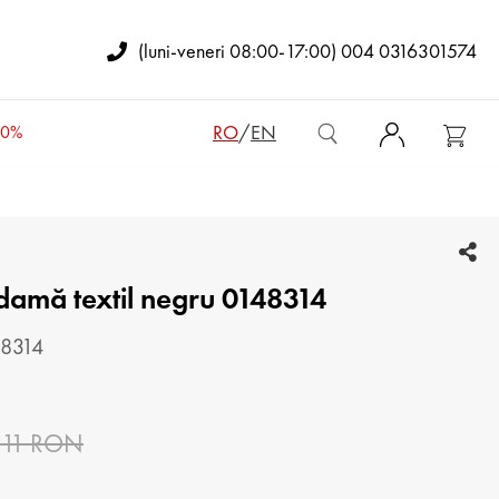
(luni-veneri 08:00-17:00) 004 0316301574
RO
/
EN
50%
GENȚI DE DAMĂ
 damă textil negru 0148314
RUCSACURI DE DAMĂ
OŞETE
48314
ENŢI BĂRBĂTEŞTI
.11 RON
PORTOFELE DE DAMĂ
ORTOFELE BĂRBĂTEȘTI