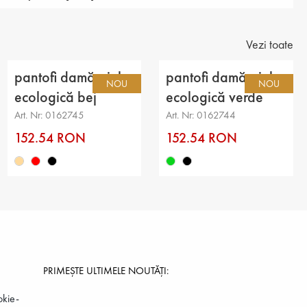
amă
ual
Vezi toate
ie: pantofi
pantofi damă piele
pantofi damă piele
NOU
NOU
uperioară: textil
ecologică bej
ecologică verde
Art. Nr: 0162745
Art. Nr: 0162744
ală: piele ecologică
152.54 RON
152.54 RON
joasă
piele ecologică
a tocului: 1 cm
ea de la călcâi până vârf: 6 cm
PRIMEȘTE ULTIMELE NOUTĂȚI:
okie-