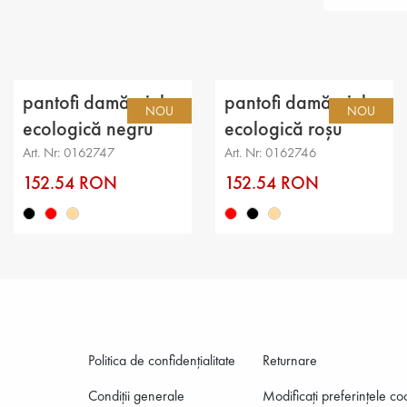
Gen: d
Tip: cas
Categor
pantofi damă piele
pantofi damă piele
NOU
NOU
Partea s
ecologică negru
ecologică roșu
Art. Nr: 0162747
Art. Nr: 0162746
căptuşe
152.54 RON
152.54 RON
Talpă: 
Branț: 
Înălțime
Înălțim
Politica de confidenţialitate
Returnare
Condiții generale
Modificați preferințele co