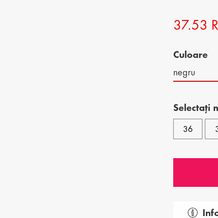
ĂRBĂȚI
PANTOFI DE COPII
POŞETE DE DAMĂ
37.53
 BĂRBĂȚI
GENŢI BĂRBĂTEŞTI
Culoare
E BĂRBĂȚI
negru
Selectați
36
Inf