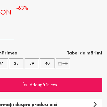
-63%
 RON
 mărimea
Tabel de mărimi
37
38
39
40
41
Adaugă în coș
ormații despre produs: aici