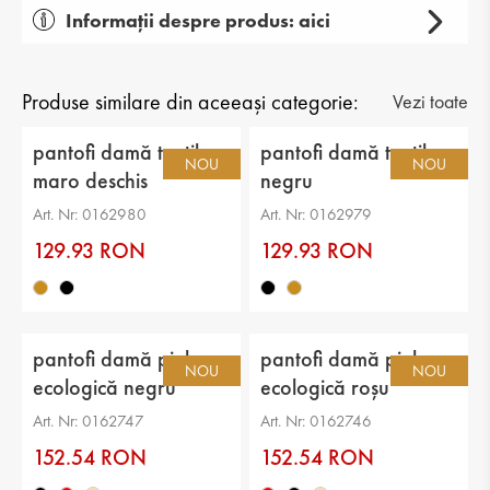
Informații despre produs: aici
Gen: damă
Tip: casual fără șiret
Produse similare din aceeași categorie:
Vezi toate
Categorie: pantofi
pantofi damă textil
pantofi damă textil
NOU
NOU
maro deschis
negru
Partea superioară: piele ecologică
Art. Nr: 0162980
Art. Nr: 0162979
căptuşeală: piele ecologică
129.93 RON
129.93 RON
Talpă: toc
Branț: piele naturală
pantofi damă piele
pantofi damă piele
Înălțimea tocului: 3 cm
NOU
NOU
ecologică negru
ecologică roșu
Înălțimea tălpii: 1 cm
Art. Nr: 0162747
Art. Nr: 0162746
Înălțimea de la călcâi până vârf: 6 cm
152.54 RON
152.54 RON