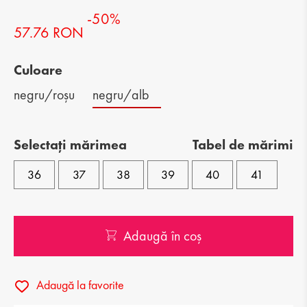
-50%
57.76 RON
Culoare
negru/roșu
negru/alb
Selectați mărimea
Tabel de mărimi
36
37
38
39
40
41
Adaugă în coș
Adaugă la favorite