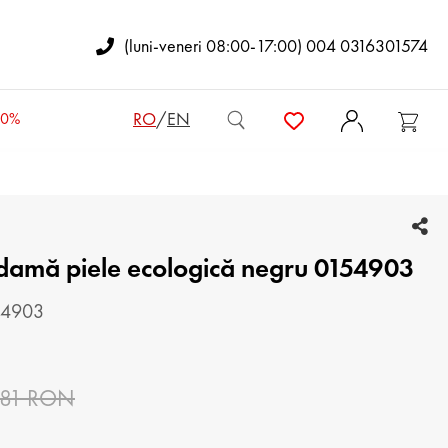
(luni-veneri 08:00-17:00) 004 0316301574
RO
/
EN
50%
OTINE DE COPII
 damă piele ecologică negru 0154903
GENȚI DE DAMĂ
RUCSACURI DE DAMĂ
154903
OŞETE
.81 RON
ENŢI BĂRBĂTEŞTI
PORTOFELE DE DAMĂ