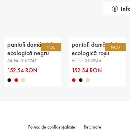
Inf
Gen: d
Tip: cas
Categor
pantofi damă piele
pantofi damă piele
NOU
NOU
Partea 
ecologică negru
ecologică roșu
Art. Nr: 0162747
Art. Nr: 0162746
căptuşe
152.54 RON
152.54 RON
Talpă: t
Branț: p
Înălțime
Înălțime
Înălțime
Politica de confidenţialitate
Returnare