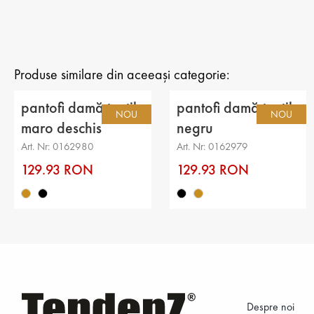
Produse similare din aceeași categorie:
pantofi damă textil
pantofi damă textil
NOU
NOU
maro deschis
negru
Art. Nr: 0162980
Art. Nr: 0162979
129.93 RON
129.93 RON
Despre noi