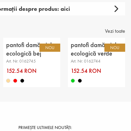
ormații despre produs: aici
amă
ual
Vezi toate
ie: pantofi
pantofi damă piele
pantofi damă piele
NOU
NOU
superioară: piele ecologică
ecologică bej
ecologică verde
Art. Nr: 0162745
Art. Nr: 0162744
ală: piele ecologică
152.54 RON
152.54 RON
oc
iele naturală
a tocului: 5 cm
a tălpii: 3 cm
a platformei: -
PRIMEȘTE ULTIMELE NOUTĂȚI: