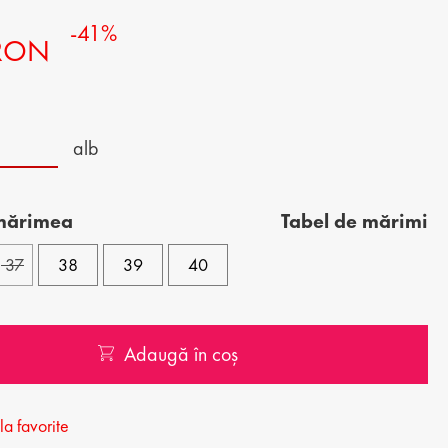
-41%
ORTOFELE BĂRBĂTEȘTI
 RON
alb
 mărimea
Tabel de mărimi
37
38
39
40
Adaugă în coș
a favorite