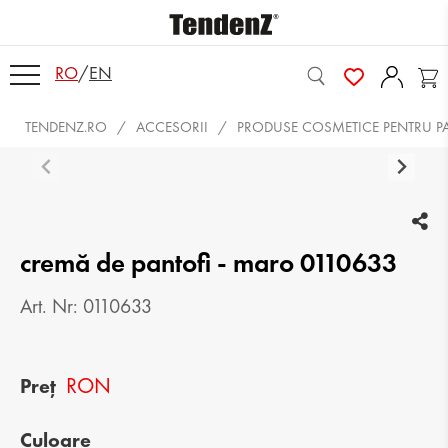
RO
/
EN
TENDENZ.RO
ACCESORII
PRODUSE COSMETICE PENTRU P
cremă de pantofi - maro 0110633
Art. Nr: 0110633
RON
Preț
Culoare