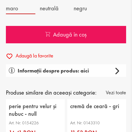
maro
neutrală
negru
Adaugă în coș
Adaugă la favorite
Informații despre produs: aici
Categorie: cremă de pantofi
Tip: produse cosmetice pentru pantofi
Produse similare din aceeași categorie:
Vezi toate
perie pentru velur și
cremă de ceară - gri
nubuc - null
Art. Nr: 0154226
Art. Nr: 0143310