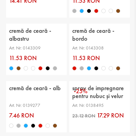
14.41 RON
11.53 RON
cremă de ceară -
cremă de ceară -
albastru
bordo
Art. Nr: 0143309
Art. Nr: 0143308
11.53 RON
11.53 RON
cremă de ceară - alb
spray de impregnare
-25%
pentru nubuc și velur
-
Art. Nr: 0139277
Art. Nr: 0138495
7.46 RON
17.29 RON