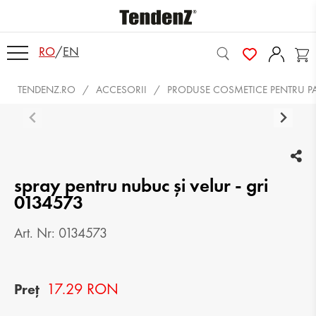
RO
/
EN
TENDENZ.RO
ACCESORII
PRODUSE COSMETICE PENTRU P
spray pentru nubuc şi velur - gri
0134573
Art. Nr: 0134573
17.29 RON
Preț