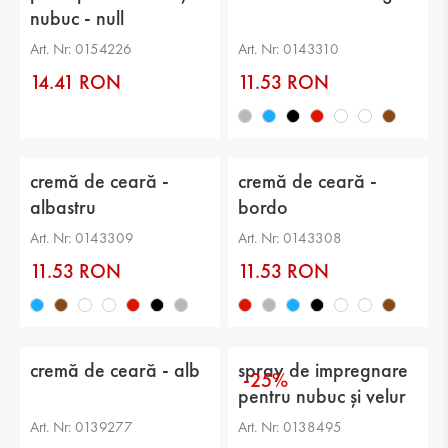
nubuc - null
Art. Nr: 0154226
Art. Nr: 0143310
14.41 RON
11.53 RON
cremă de ceară -
cremă de ceară -
albastru
bordo
Art. Nr: 0143309
Art. Nr: 0143308
11.53 RON
11.53 RON
cremă de ceară - alb
spray de impregnare
-25%
pentru nubuc și velur
-
Art. Nr: 0139277
Art. Nr: 0138495