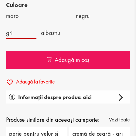
Culoare
maro
negru
gri
albastru
Adaugă în coș
Adaugă la favorite
Informații despre produs: aici
Categorie: spray pentru nubuc şi velur
Tip: produse cosmetice pentru pantofi
Produse similare din aceeași categorie:
Vezi toate
perie pentru velur și
cremă de ceară - gri