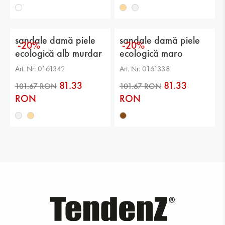
226.01 RON
226.01 RON
sandale damă piele
sandale damă piele
-20%
-20%
ecologică alb murdar
ecologică maro
Art. Nr: 0161342
Art. Nr: 0161338
81.33
81.33
RON
RON
197.75 RON
101.67 RON