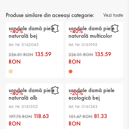
Gen: damă
Tip: casual
Produse similare din aceeași categorie:
Vezi toate
Categorie: sandale
sandale damă piele
sandale damă piele
-40%
-40%
naturală bej
naturală multicolor
Partea superioară: piele ecologică
Art. Nr: 0162045
Art. Nr: 0161995
căptuşeală: piele ecologică
135.59
135.59
Talpă: platformă
RON
RON
Branț: piele ecologică
Înălțimea tălpii: 2 cm
sandale damă piele
sandale damă piele
-40%
-20%
Înălțimea platformei: 4 cm
naturală alb
ecologică bej
Art. Nr: 0161502
Art. Nr: 0161343
118.63
81.33
RON
RON