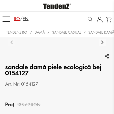
RO
/
EN
TENDENZ.RO
DAMĂ
SANDALE CASUAL
SANDALE DAMĂ 
sandale damă piele ecologică bej
0154127
Art. Nr: 0154127
Preț
138.69 RON