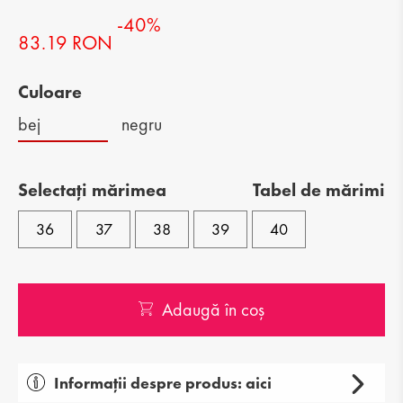
-40%
83.19 RON
Culoare
bej
negru
Selectați mărimea
Tabel de mărimi
36
37
38
39
40
Adaugă în coș
Informații despre produs: aici