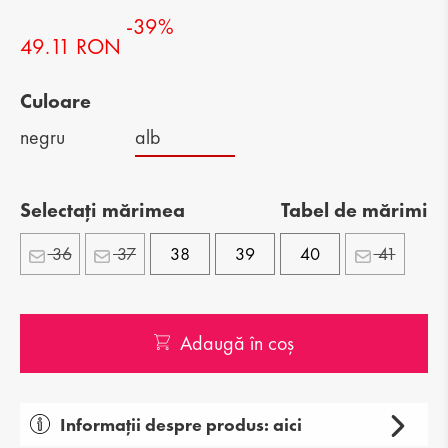
-39%
49.11 RON
Culoare
negru
alb
Selectați mărimea
Tabel de mărimi
36
37
38
39
40
41
Adaugă în coș
Informații despre produs: aici