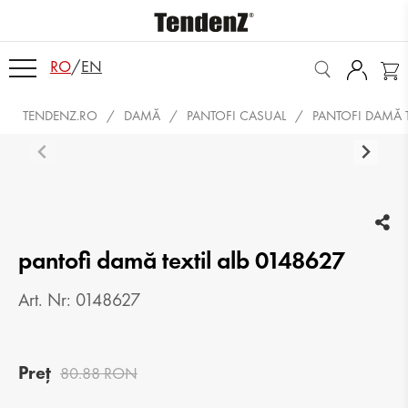
RO
/
EN
TENDENZ.RO
DAMĂ
PANTOFI CASUAL
PANTOFI DAMĂ T
pantofi damă textil alb 0148627
Art. Nr: 0148627
Preț
80.88 RON