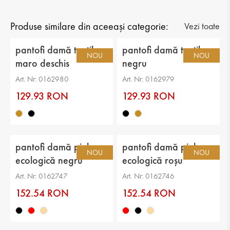
Gen: damă
Tip: casual
Produse similare din aceeași categorie:
Vezi toate
Categorie: pantofi
pantofi damă textil
pantofi damă textil
NOU
NOU
maro deschis
negru
Partea superioară: textil
Art. Nr: 0162980
Art. Nr: 0162979
căptuşeală: textil
129.93 RON
129.93 RON
Talpă: platformă
Branț: textil
pantofi damă piele
pantofi damă piele
Înălțimea tălpii: 2 cm
NOU
NOU
ecologică negru
ecologică roșu
Înălțimea platformei: 5 cm
Art. Nr: 0162747
Art. Nr: 0162746
Înălțimea de la călcâi până vârf: 6 cm
152.54 RON
152.54 RON