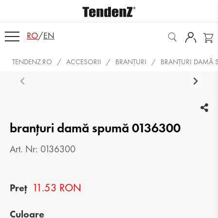
RO
/
EN
TENDENZ.RO
ACCESORII
BRANŢURI
BRANȚURI DAMĂ 
branțuri damă spumă 0136300
Art. Nr: 0136300
11.53 RON
Preț
Culoare