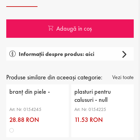
Adaugă în coș
Informații despre produs: aici
Categorie: branțuri
Tip: pernă pentru călcâi
Produse similare din aceeași categorie:
Vezi toate
Partea superioară: spumă
branț din piele -
plasturi pentru
calusuri - null
Art. Nr: 0154245
Art. Nr: 0154225
28.88 RON
11.53 RON