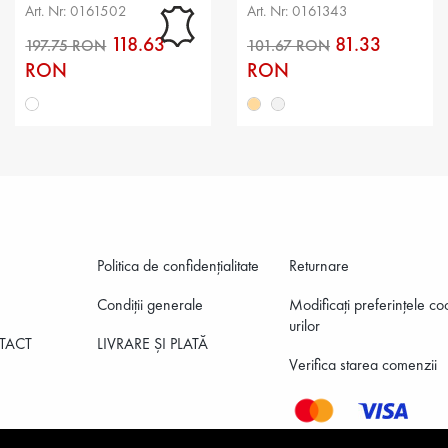
Art. Nr: 0161502
Art. Nr: 0161343
căptuşe
118.63
81.33
Talpă: 
RON
RON
Branț: 
Înălțime
Înălțime
Înălțim
Politica de confidenţialitate
Returnare
Înălțime
197.75 RON
10
Condiții generale
Modificați preferințele co
Diametr
urilor
TACT
LIVRARE ȘI PLATĂ
Verifica starea comenzii