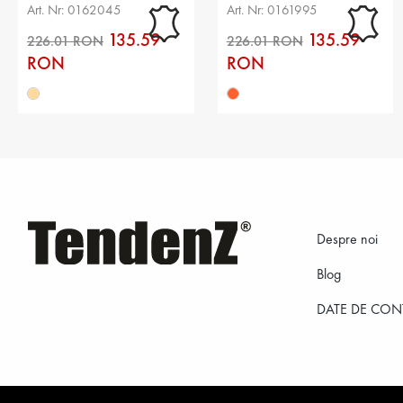
multicolor
Art. Nr: 0162045
Art. Nr: 0161995
135.59
135.59
RON
RON
Despre noi
226.01 RON
226.01 RON
Blog
DATE DE CON