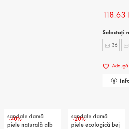
ĂRBĂȚI
PANTOFI DE COPII
POŞETE DE DAMĂ
P
118.63
 BĂRBĂȚI
GENŢI BĂRBĂTEŞTI
Selectați
E BĂRBĂȚI
36
Adaugă l
Inf
Gen: d
Tip: cas
Categor
sandale damă
sandale damă
-40%
-20%
Partea 
piele naturală alb
piele ecologică bej