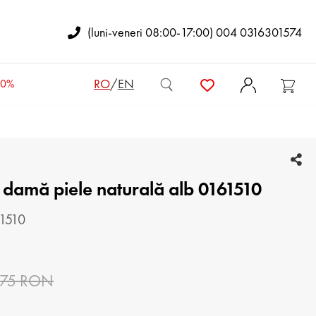
(luni-veneri 08:00-17:00) 004 0316301574
RO
/
EN
50%
OTINE DE COPII
 damă piele naturală alb 0161510
GENȚI DE DAMĂ
RUCSACURI DE DAMĂ
61510
OŞETE
.75 RON
ENŢI BĂRBĂTEŞTI
PORTOFELE DE DAMĂ