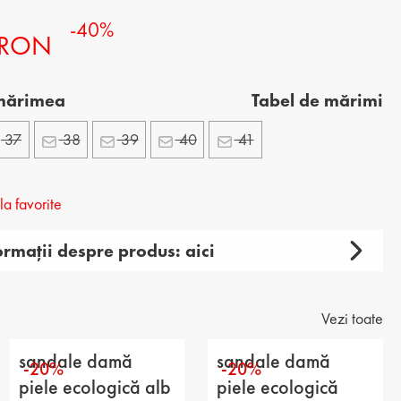
-40%
ORTOFELE BĂRBĂTEȘTI
 RON
 mărimea
Tabel de mărimi
37
38
39
40
41
a favorite
ormații despre produs: aici
amă
ual
Vezi toate
ie: sandale
sandale damă
sandale damă
-20%
-20%
superioară: piele naturală
piele ecologică alb
piele ecologică