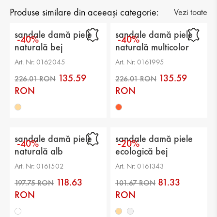
Tip: casual
Produse similare din aceeași categorie:
Vezi toate
Categorie: sandale
sandale damă piele
sandale damă piele
-40%
-40%
naturală bej
naturală multicolor
Partea superioară: piele ecologică
Art. Nr: 0162045
Art. Nr: 0161995
căptuşeală: piele ecologică
135.59
135.59
Talpă: toc
RON
RON
Branț: piele naturală
Înălțimea tocului: 2 cm
sandale damă piele
sandale damă piele
-40%
-20%
Înălțimea tălpii: 1 cm
naturală alb
ecologică bej
Înălțimea platformei: -
Art. Nr: 0161502
Art. Nr: 0161343
118.63
81.33
Înălțimea de la călcâi până vârf: -
RON
RON
Diametrul gambei: -
226.01 RON
226.01 RON