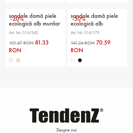
sandale damă piele
sandale damă piele
-20%
-50%
ecologică alb murdar
ecologică alb
Art. Nr: 0161342
Art. Nr: 0161179
81.33
70.59
RON
RON
197.75 RON
101.67 RON
Despre noi