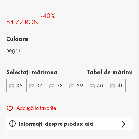
-40%
84.72 RON
Culoare
negru
Selectați mărimea
Tabel de mărimi
36
37
38
39
40
41
Adaugă la favorite
Informații despre produs: aici
Gen: damă