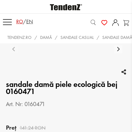
RO
/
EN
TENDENZ.RO
DAMĂ
SANDALE CASUAL
SANDALE DAMĂ 
sandale damă piele ecologică bej
0160471
Art. Nr: 0160471
Preț
141.24 RON